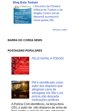
Blog Bate Tuntum
I Encontro da Primeira
Infância de Tuntum e da
Região Centro-Sul do
Maranhã acontecerá
nesta quinta (30)
Mostrar todos
BARRA DO CORDA NEWS
POSTAGENS POPULARES
FELIZ NATAL A TODOS!
PM é identificado como
autor dos disparos que
atingiram carro de
advogada em São Luís;
polícia não descarta
motivações políticas
A Polícia Civil identificou, na terça-feira
(25), o autor de oito disparos de arma de
fogo contra o veículo de uma advogada,