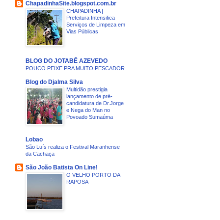
ChapadinhaSite.blogspot.com.br
CHAPADINHA |
Prefeitura Intensifica
Serviços de Limpeza em
Vias Públicas
BLOG DO JOTABÊ AZEVEDO
POUCO PEIXE PRA MUITO PESCADOR
Blog do Djalma Silva
Multidão prestigia
lançamento de pré-
candidatura de Dr.Jorge
e Nega do Man no
Povoado Sumaúma
Lobao
São Luís realiza o Festival Maranhense
da Cachaça
São João Batista On Line!
O VELHO PORTO DA
RAPOSA