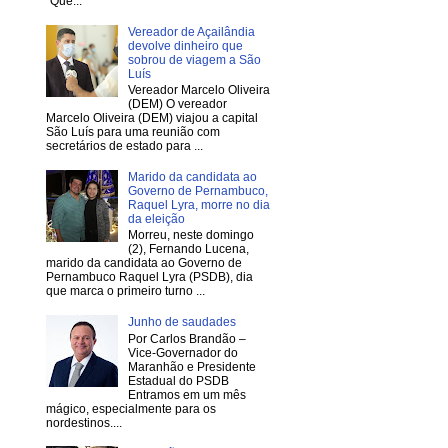
“Que...
Vereador de Açailândia
devolve dinheiro que
sobrou de viagem a São
Luís
Vereador Marcelo Oliveira
(DEM) O vereador
Marcelo Oliveira (DEM) viajou a capital
São Luís para uma reunião com
secretários de estado para ...
Marido da candidata ao
Governo de Pernambuco,
Raquel Lyra, morre no dia
da eleição
Morreu, neste domingo
(2), Fernando Lucena,
marido da candidata ao Governo de
Pernambuco Raquel Lyra (PSDB), dia
que marca o primeiro turno ...
Junho de saudades
Por Carlos Brandão –
Vice-Governador do
Maranhão e Presidente
Estadual do PSDB
Entramos em um mês
mágico, especialmente para os
nordestinos....