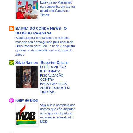
Lula virá ao Maranhão
na campanha em ato na
cidade de Caxias ou
Timon
BARRA DO CORDA NEWS - O
BLOG DO IVAN SILVA
Beneficiadora de mandioca e patrulha
mecanizada conseguidas pelo deputado
Hildo Rocha para São José da Conquista
ajudam no desenvolvimento de Lago do
Junco
Sílvio Ramon - Repórter OnLine
POLÍCIA MILITAR
INTENSIFICA
FISCALIZAÇÃO
CONTRA
ESCAPAMENTOS
ADULTERADOS EM
TIMBIRAS
Kelly do Blog
Veja a lista completa dos
nomes que vão disputar
as vagas de deputado
estadual e federal pelo
MDB