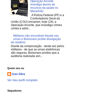
Operação Arconte
investiga desvio de
recursos da saúde no
Maranhão
A Polícia Federal (PF) e a
Controladoria Geral da
União (CGU) iniciaram, hoje (19), a
Operação Arconte, que investiga crimes
contra a admi...
Militares não encontram fraude nas
urnas e Bolsonaro proíbe divulgação
de relatório
Diante da comprovação - desta vez pelos
militares - de que as urnas eletrônicas
são seguras, Bolsonaro proibiu que a
auditoria realizada ven...
Quem sou eu
Ivan Silva
Ver meu perfil completo
Seguidores