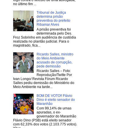
no último fim ...
Tribunal de Justiça
determina prisão
preventiva do prefeito
Ribamar Alves
A prisão preventiva foi
determinada pelo Des.
Froz Sobrinho em audiência de custódia
realizada no plantão judicial. Para o
magistrado, fica...
Ricardo Salles, ministro
do Meio Ambiente
acusado de corrupção,
pede demissão
Ricardo Salles – Foto:
Reprodução/Twitte Por
Ivan Longo/ Revista Fórum Ricardo
Salles pediu demissão do Ministério do
Meio Ambiente na tarde...
BOM DE VOTO!! Flávio
Dino é eleito senador do
Maranhão
Com 99,14% de urnas
apuradas, o ex-
governador do Maranhão
Flávio Dino (PSB) está eleito senador
com 62,33% dos votos (2.103.775 votos).