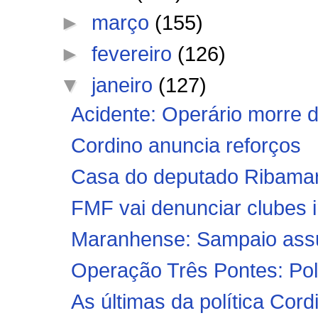
►
março
(155)
►
fevereiro
(126)
▼
janeiro
(127)
Acidente: Operário morre d
Cordino anuncia reforços
Casa do deputado Ribamar 
FMF vai denunciar clubes ir
Maranhense: Sampaio assum
Operação Três Pontes: Políc
As últimas da política Cord