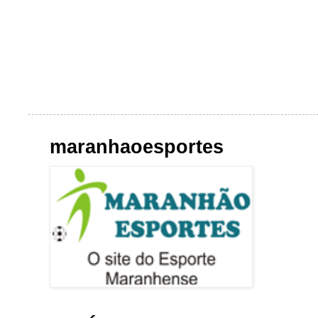
maranhaoesportes