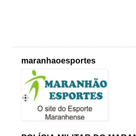
maranhaoesportes