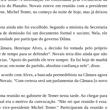
cio do Planalto. Novais esteve em reunião com a presidente
nte, Michel Temer, no começo da noite de hoje, mas já deixou
ta ainda não foi escolhido. Segundo a ministra da Secretaria
a de demissão foi um documento formal e sucinto. Nela, ele
tunidade por participar do governo Dilma.
mara, Henrique Alves, a decisão foi tomada pelo próprio
r de tempo para se defender”. Novais teria dito ainda que não
cias. "Apoio do partido ele teve sempre. Eu fui hoje de manhã
car, em nome do partido, absoluta confiança nele", disse.
 acordo com Alves, a bancada peemedebista na Câmara agora
de Novais. "Com certeza será um parlamentar da Câmara [o novo
ma reunião no gabinete de Temer nesta tarde. Ao chegar para
ual era o motivo da convocação. "Não sei que reunião é essa.
vice-presidente Michel Temer.” Participaram da reunião o