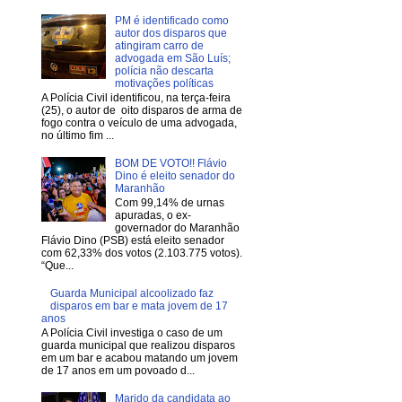
PM é identificado como
autor dos disparos que
atingiram carro de
advogada em São Luís;
polícia não descarta
motivações políticas
A Polícia Civil identificou, na terça-feira
(25), o autor de oito disparos de arma de
fogo contra o veículo de uma advogada,
no último fim ...
BOM DE VOTO!! Flávio
Dino é eleito senador do
Maranhão
Com 99,14% de urnas
apuradas, o ex-
governador do Maranhão
Flávio Dino (PSB) está eleito senador
com 62,33% dos votos (2.103.775 votos).
“Que...
Guarda Municipal alcoolizado faz
disparos em bar e mata jovem de 17
anos
A Polícia Civil investiga o caso de um
guarda municipal que realizou disparos
em um bar e acabou matando um jovem
de 17 anos em um povoado d...
Marido da candidata ao