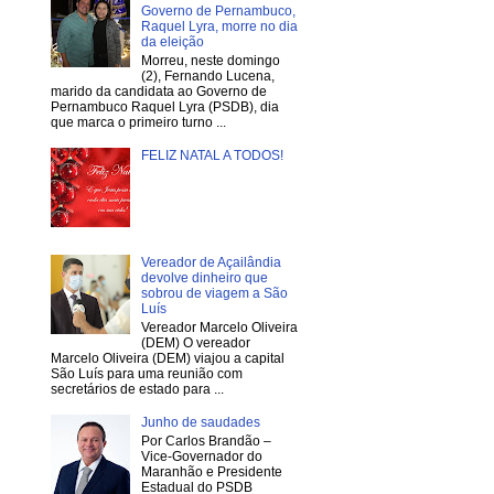
Governo de Pernambuco,
Raquel Lyra, morre no dia
da eleição
Morreu, neste domingo
(2), Fernando Lucena,
marido da candidata ao Governo de
Pernambuco Raquel Lyra (PSDB), dia
que marca o primeiro turno ...
FELIZ NATAL A TODOS!
Vereador de Açailândia
devolve dinheiro que
sobrou de viagem a São
Luís
Vereador Marcelo Oliveira
(DEM) O vereador
Marcelo Oliveira (DEM) viajou a capital
São Luís para uma reunião com
secretários de estado para ...
Junho de saudades
Por Carlos Brandão –
Vice-Governador do
Maranhão e Presidente
Estadual do PSDB