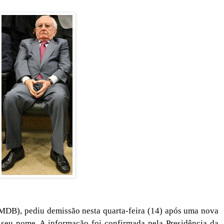
MDB), pediu demissão nesta quarta-feira (14) após uma nova
 seu nome. A informação foi confirmada pela Presidência da