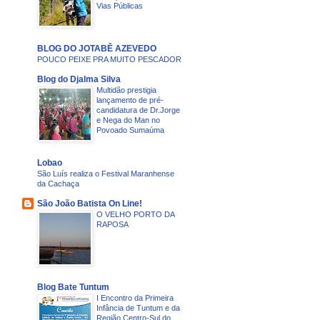
Vias Públicas
BLOG DO JOTABÊ AZEVEDO
POUCO PEIXE PRA MUITO PESCADOR
Blog do Djalma Silva
Multidão prestigia
lançamento de pré-
candidatura de Dr.Jorge
e Nega do Man no
Povoado Sumaúma
Lobao
São Luís realiza o Festival Maranhense
da Cachaça
São João Batista On Line!
O VELHO PORTO DA
RAPOSA
Blog Bate Tuntum
I Encontro da Primeira
Infância de Tuntum e da
Região Centro-Sul do