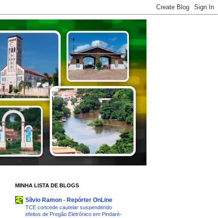
MINHA LISTA DE BLOGS
Sílvio Ramon - Repórter OnLine
TCE concede cautelar suspendendo
efeitos de Pregão Eletrônico em Pindaré-