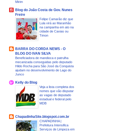
Mirim
Blog do João Costa de Gov. Nunes
Freire
Felipe Camarão diz que
Lula virá ao Maranhão
na campanha em ato na
cidade de Caxias ou
Timon
BARRA DO CORDA NEWS - O
BLOG DO IVAN SILVA
Beneficiadora de mandioca e patrulha
mecanizada conseguidas pelo deputado
Hildo Rocha para São José da Conquista
ajudam no desenvolvimento de Lago do
Junco
Kelly do Blog
Veja a lista completa dos
nomes que vão disputar
as vagas de deputado
estadual e federal pelo
MDB
ChapadinhaSite.blogspot.com.br
CHAPADINHA |
Prefeitura Intensifica
Serviços de Limpeza em