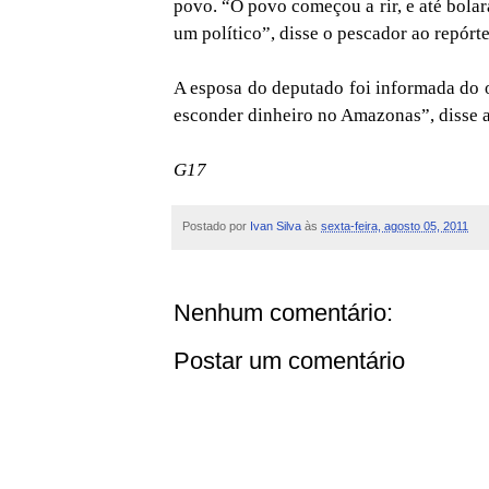
povo. “O povo começou a rir, e até bola
um político”, disse o pescador ao repórt
A esposa do deputado foi informada do 
esconder dinheiro no Amazonas”, disse a
G17
Postado por
Ivan Silva
às
sexta-feira, agosto 05, 2011
Nenhum comentário:
Postar um comentário