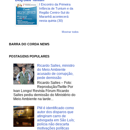
Blog Bate Tuntum
I Encontro da Primeira
Infância de Tuntum e da
Região Centro-Sul do
Maranhã acontecerá
nesta quinta (30)
Mostrar todos
BARRA DO CORDA NEWS
POSTAGENS POPULARES
Ricardo Salles, ministro
do Meio Ambiente
acusado de corrupção,
pede demissão
Ricardo Salles – Foto:
Reprodução/Twitte Por
Ivan Longo/ Revista Fórum Ricardo
Salles pediu demissão do Ministério do
Meio Ambiente na tarde...
PM é identificado como
autor dos disparos que
atingiram carro de
advogada em São Luís;
polícia não descarta
motivações políticas