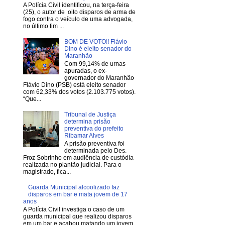
A Polícia Civil identificou, na terça-feira
(25), o autor de oito disparos de arma de
fogo contra o veículo de uma advogada,
no último fim ...
BOM DE VOTO!! Flávio
Dino é eleito senador do
Maranhão
Com 99,14% de urnas
apuradas, o ex-
governador do Maranhão
Flávio Dino (PSB) está eleito senador
com 62,33% dos votos (2.103.775 votos).
“Que...
Tribunal de Justiça
determina prisão
preventiva do prefeito
Ribamar Alves
A prisão preventiva foi
determinada pelo Des.
Froz Sobrinho em audiência de custódia
realizada no plantão judicial. Para o
magistrado, fica...
Guarda Municipal alcoolizado faz
disparos em bar e mata jovem de 17
anos
A Polícia Civil investiga o caso de um
guarda municipal que realizou disparos
em um bar e acabou matando um jovem