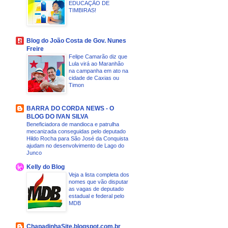
EDUCAÇÃO DE
TIMBIRAS!
Blog do João Costa de Gov. Nunes
Freire
Felipe Camarão diz que
Lula virá ao Maranhão
na campanha em ato na
cidade de Caxias ou
Timon
BARRA DO CORDA NEWS - O
BLOG DO IVAN SILVA
Beneficiadora de mandioca e patrulha
mecanizada conseguidas pelo deputado
Hildo Rocha para São José da Conquista
ajudam no desenvolvimento de Lago do
Junco
Kelly do Blog
Veja a lista completa dos
nomes que vão disputar
as vagas de deputado
estadual e federal pelo
MDB
ChapadinhaSite.blogspot.com.br