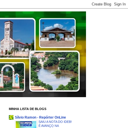
MINHA LISTA DE BLOGS
Sílvio Ramon - Repórter OnLine
SAIU A NOTA DO IDEB!
É AVANÇO NA