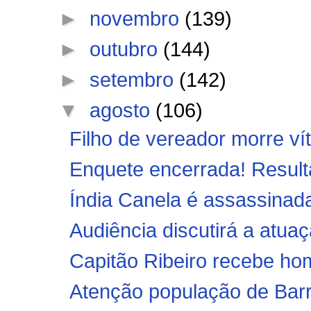
►
novembro
(139)
►
outubro
(144)
►
setembro
(142)
▼
agosto
(106)
Filho de vereador morre v
Enquete encerrada! Resul
Índia Canela é assassinad
Audiência discutirá a atua
Capitão Ribeiro recebe h
Atenção população de Barr