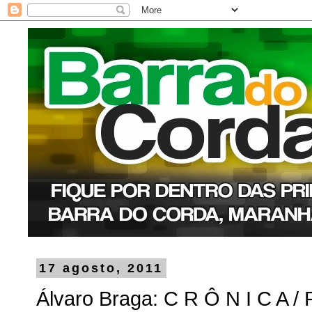
17 agosto, 2011
Álvaro Braga: C R Ô N I C A / 