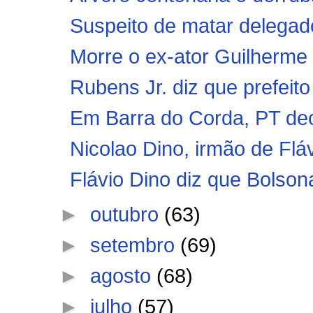
Suspeito de matar delegad
Morre o ex-ator Guilherme
Rubens Jr. diz que prefeito
Em Barra do Corda, PT deci
Nicolao Dino, irmão de Fláv
Flávio Dino diz que Bolsona
►
outubro
(63)
►
setembro
(69)
►
agosto
(68)
►
julho
(57)