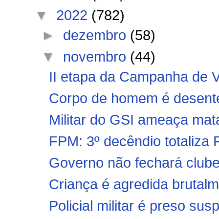
▼
2022
(782)
►
dezembro
(58)
▼
novembro
(44)
II etapa da Campanha de Va
Corpo de homem é desenter
Militar do GSI ameaça matar
FPM: 3º decêndio totaliza R
Governo não fechará clubes 
Criança é agredida brutalm
Policial militar é preso sus