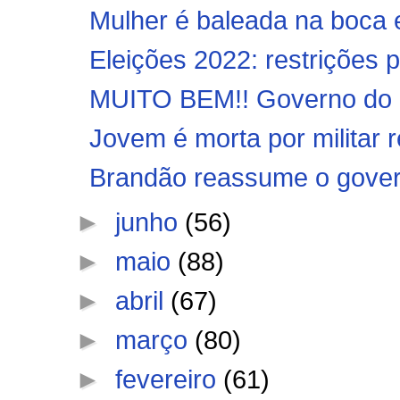
Mulher é baleada na boca e
Eleições 2022: restrições p
MUITO BEM!! Governo do M
Jovem é morta por militar 
Brandão reassume o gove
►
junho
(56)
►
maio
(88)
►
abril
(67)
►
março
(80)
►
fevereiro
(61)