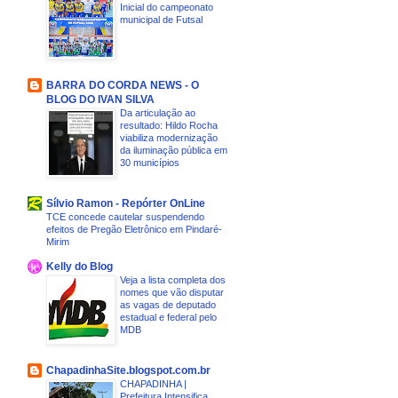
Inicial do campeonato
municipal de Futsal
BARRA DO CORDA NEWS - O
BLOG DO IVAN SILVA
Da articulação ao
resultado: Hildo Rocha
viabiliza modernização
da iluminação pública em
30 municípios
Sílvio Ramon - Repórter OnLine
TCE concede cautelar suspendendo
efeitos de Pregão Eletrônico em Pindaré-
Mirim
Kelly do Blog
Veja a lista completa dos
nomes que vão disputar
as vagas de deputado
estadual e federal pelo
MDB
ChapadinhaSite.blogspot.com.br
CHAPADINHA |
Prefeitura Intensifica