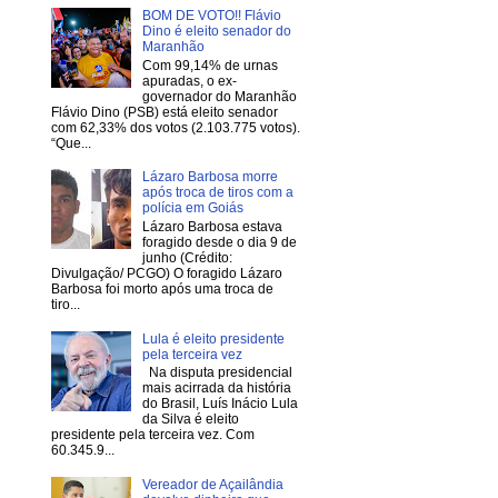
BOM DE VOTO!! Flávio
Dino é eleito senador do
Maranhão
Com 99,14% de urnas
apuradas, o ex-
governador do Maranhão
Flávio Dino (PSB) está eleito senador
com 62,33% dos votos (2.103.775 votos).
“Que...
Lázaro Barbosa morre
após troca de tiros com a
polícia em Goiás
Lázaro Barbosa estava
foragido desde o dia 9 de
junho (Crédito:
Divulgação/ PCGO) O foragido Lázaro
Barbosa foi morto após uma troca de
tiro...
Lula é eleito presidente
pela terceira vez
Na disputa presidencial
mais acirrada da história
do Brasil, Luís Inácio Lula
da Silva é eleito
presidente pela terceira vez. Com
60.345.9...
Vereador de Açailândia