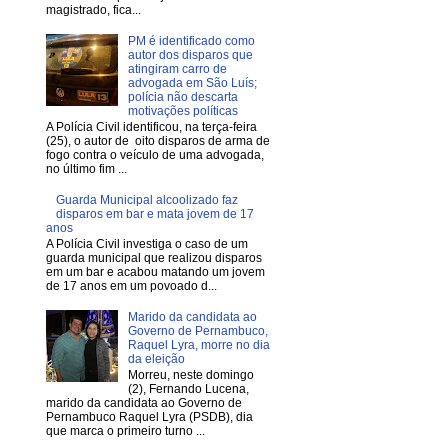
magistrado, fica...
PM é identificado como
autor dos disparos que
atingiram carro de
advogada em São Luís;
polícia não descarta
motivações políticas
A Polícia Civil identificou, na terça-feira
(25), o autor de oito disparos de arma de
fogo contra o veículo de uma advogada,
no último fim ...
Guarda Municipal alcoolizado faz
disparos em bar e mata jovem de 17
anos
A Polícia Civil investiga o caso de um
guarda municipal que realizou disparos
em um bar e acabou matando um jovem
de 17 anos em um povoado d...
Marido da candidata ao
Governo de Pernambuco,
Raquel Lyra, morre no dia
da eleição
Morreu, neste domingo
(2), Fernando Lucena,
marido da candidata ao Governo de
Pernambuco Raquel Lyra (PSDB), dia
que marca o primeiro turno ...