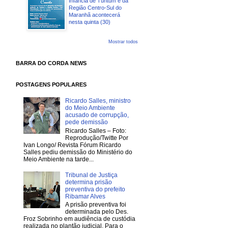
Infância de Tuntum e da
Região Centro-Sul do
Maranhã acontecerá
nesta quinta (30)
Mostrar todos
BARRA DO CORDA NEWS
POSTAGENS POPULARES
Ricardo Salles, ministro
do Meio Ambiente
acusado de corrupção,
pede demissão
Ricardo Salles – Foto:
Reprodução/Twitte Por
Ivan Longo/ Revista Fórum Ricardo
Salles pediu demissão do Ministério do
Meio Ambiente na tarde...
Tribunal de Justiça
determina prisão
preventiva do prefeito
Ribamar Alves
A prisão preventiva foi
determinada pelo Des.
Froz Sobrinho em audiência de custódia
realizada no plantão judicial. Para o