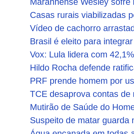
Maranhense Wesley sofre l
Casas rurais viabilizadas 
Vídeo de cachorro arrastad
Brasil é eleito para integr
Vox: Lula lidera com 42,1% 
Hildo Rocha defende ratific
PRF prende homem por uso
TCE desaprova contas de m
Mutirão de Saúde do Homem
Suspeito de matar guarda mu
Água encanada em todas as