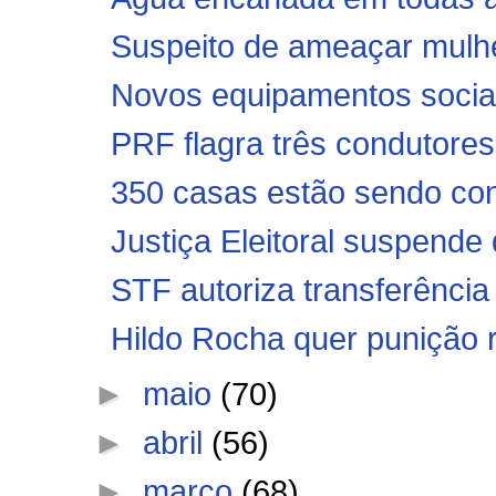
Suspeito de ameaçar mulhe
Novos equipamentos sociais
PRF flagra três condutores 
350 casas estão sendo con
Justiça Eleitoral suspende 
STF autoriza transferência 
Hildo Rocha quer punição r
►
maio
(70)
►
abril
(56)
►
março
(68)