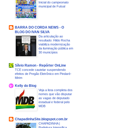
Inicial do campeonato
municipal de Futsal
BARRA DO CORDA NEWS - O
BLOG DO IVAN SILVA
Da articulação ao
resultado: Hildo Rocha
viabiliza modernização
da iluminação pública em
30 municípios
Sílvio Ramon - Repórter OnLine
TCE concede cautelar suspendendo
efeitos de Pregão Eletrônico em Pindaré-
Mirim
Kelly do Blog
Veja a lista completa dos
nomes que vão disputar
as vagas de deputado
estadual e federal pelo
MDB
ChapadinhaSite.blogspot.com.br
CHAPADINHA |
Prefeitura Intensifica