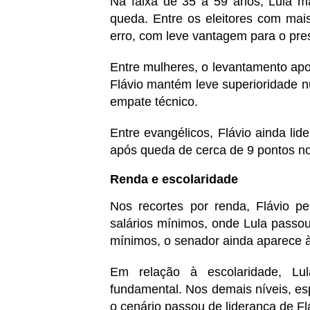
Na faixa de 35 a 59 anos, Lula ma
queda. Entre os eleitores com ma
erro, com leve vantagem para o pre
Entre mulheres, o levantamento ap
Flávio mantém leve superioridade 
empate técnico.
Entre evangélicos, Flávio ainda li
após queda de cerca de 9 pontos n
Renda e escolaridade
Nos recortes por renda, Flávio p
salários mínimos, onde Lula passou
mínimos, o senador ainda aparece à
Em relação à escolaridade, Lu
fundamental. Nos demais níveis, es
o cenário passou de liderança de F