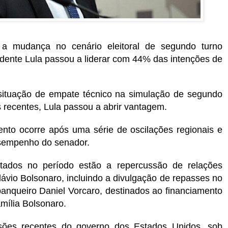
 a mudança no cenário eleitoral de segundo turno
idente Lula passou a liderar com 44% das intenções de
situação de empate técnico na simulação de segundo
 recentes, Lula passou a abrir vantagem.
to ocorre após uma série de oscilações regionais e
sempenho do senador.
ntados no período estão a repercussão de relações
Flávio Bolsonaro, incluindo a divulgação de repasses no
banqueiro Daniel Vorcaro, destinados ao financiamento
amília Bolsonaro.
ões recentes do governo dos Estados Unidos, sob