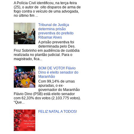
A Polícia Civil identificou, na terça-feira
(25), o autor de oito disparos de arma de
fogo contra o veículo de uma advogada,
no último fim ...
Tribunal de Justiça
determina prisão
preventiva do prefeito
Ribamar Alves
A prisão preventiva foi
determinada pelo Des.
Froz Sobrinho em audiência de custódia
realizada no plantão judicial. Para o
magistrado, fica...
BOM DE VOTO!! Flávio
Dino é eleito senador do
Maranhão
Com 99,14% de urnas
apuradas, o ex-
governador do Maranhão
Flávio Dino (PSB) está eleito senador
com 62,33% dos votos (2.103.775 votos).
“Que...
FELIZ NATAL A TODOS!