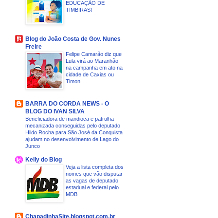
EDUCAÇÃO DE
TIMBIRAS!
Blog do João Costa de Gov. Nunes
Freire
Felipe Camarão diz que
Lula virá ao Maranhão
na campanha em ato na
cidade de Caxias ou
Timon
BARRA DO CORDA NEWS - O
BLOG DO IVAN SILVA
Beneficiadora de mandioca e patrulha
mecanizada conseguidas pelo deputado
Hildo Rocha para São José da Conquista
ajudam no desenvolvimento de Lago do
Junco
Kelly do Blog
Veja a lista completa dos
nomes que vão disputar
as vagas de deputado
estadual e federal pelo
MDB
ChapadinhaSite.blogspot.com.br