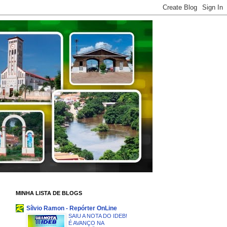
MINHA LISTA DE BLOGS
Sílvio Ramon - Repórter OnLine
SAIU A NOTA DO IDEB!
É AVANÇO NA