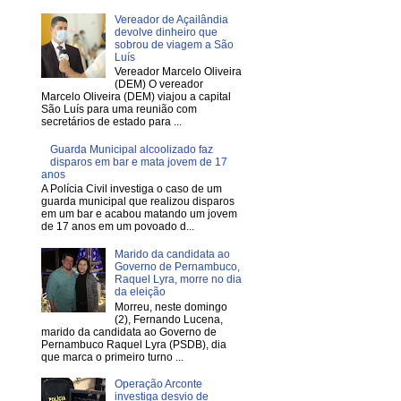
Vereador de Açailândia
devolve dinheiro que
sobrou de viagem a São
Luís
Vereador Marcelo Oliveira
(DEM) O vereador
Marcelo Oliveira (DEM) viajou a capital
São Luís para uma reunião com
secretários de estado para ...
Guarda Municipal alcoolizado faz
disparos em bar e mata jovem de 17
anos
A Polícia Civil investiga o caso de um
guarda municipal que realizou disparos
em um bar e acabou matando um jovem
de 17 anos em um povoado d...
Marido da candidata ao
Governo de Pernambuco,
Raquel Lyra, morre no dia
da eleição
Morreu, neste domingo
(2), Fernando Lucena,
marido da candidata ao Governo de
Pernambuco Raquel Lyra (PSDB), dia
que marca o primeiro turno ...
Operação Arconte
investiga desvio de