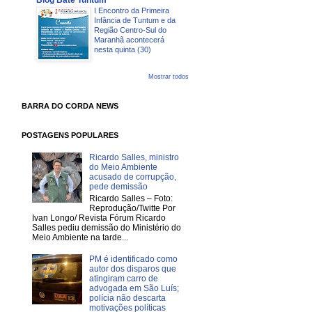
Blog Bate Tuntum
I Encontro da Primeira
Infância de Tuntum e da
Região Centro-Sul do
Maranhã acontecerá
nesta quinta (30)
Mostrar todos
BARRA DO CORDA NEWS
POSTAGENS POPULARES
Ricardo Salles, ministro
do Meio Ambiente
acusado de corrupção,
pede demissão
Ricardo Salles – Foto:
Reprodução/Twitte Por
Ivan Longo/ Revista Fórum Ricardo
Salles pediu demissão do Ministério do
Meio Ambiente na tarde...
PM é identificado como
autor dos disparos que
atingiram carro de
advogada em São Luís;
polícia não descarta
motivações políticas