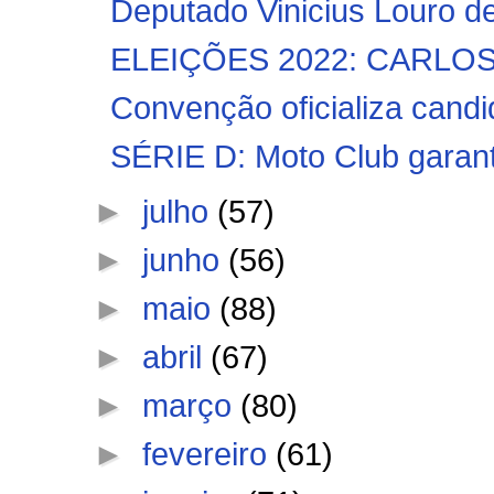
Deputado Vinicius Louro de
ELEIÇÕES 2022: CARLO
Convenção oficializa candi
SÉRIE D: Moto Club garante
►
julho
(57)
►
junho
(56)
►
maio
(88)
►
abril
(67)
►
março
(80)
►
fevereiro
(61)