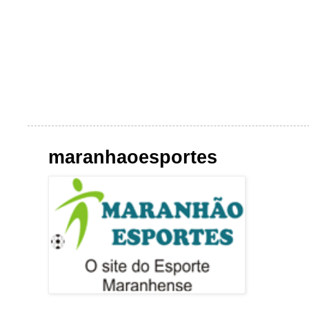
maranhaoesportes