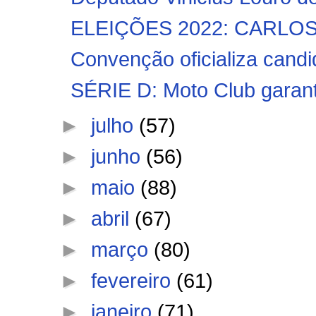
ELEIÇÕES 2022: CARLO
Convenção oficializa candi
SÉRIE D: Moto Club garante
►
julho
(57)
►
junho
(56)
►
maio
(88)
►
abril
(67)
►
março
(80)
►
fevereiro
(61)
►
janeiro
(71)