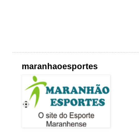
maranhaoesportes