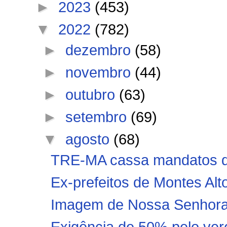
►
2023
(453)
▼
2022
(782)
►
dezembro
(58)
►
novembro
(44)
►
outubro
(63)
►
setembro
(69)
▼
agosto
(68)
TRE-MA cassa mandatos de
Ex-prefeitos de Montes Alto
Imagem de Nossa Senhora A
Exigência de 50% pelo ver