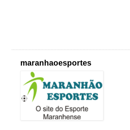
maranhaoesportes