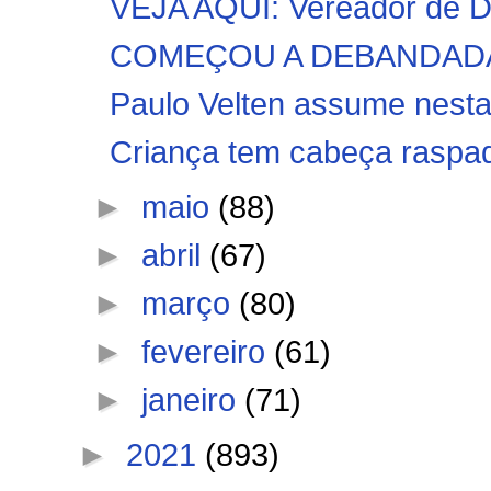
VEJA AQUI: Vereador de D
COMEÇOU A DEBANDADA!! P
Paulo Velten assume nesta 
Criança tem cabeça raspad
►
maio
(88)
►
abril
(67)
►
março
(80)
►
fevereiro
(61)
►
janeiro
(71)
►
2021
(893)