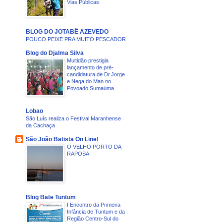
Vias Públicas
BLOG DO JOTABÊ AZEVEDO
POUCO PEIXE PRA MUITO PESCADOR
Blog do Djalma Silva
Multidão prestigia
lançamento de pré-
candidatura de Dr.Jorge
e Nega do Man no
Povoado Sumaúma
Lobao
São Luís realiza o Festival Maranhense
da Cachaça
São João Batista On Line!
O VELHO PORTO DA
RAPOSA
Blog Bate Tuntum
I Encontro da Primeira
Infância de Tuntum e da
Região Centro-Sul do