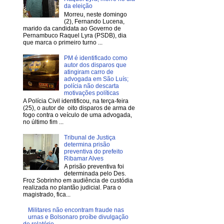
da eleição
Morreu, neste domingo
(2), Fernando Lucena,
marido da candidata ao Governo de
Pernambuco Raquel Lyra (PSDB), dia
que marca o primeiro turno ...
PM é identificado como
autor dos disparos que
atingiram carro de
advogada em São Luís;
polícia não descarta
motivações políticas
A Polícia Civil identificou, na terça-feira
(25), o autor de oito disparos de arma de
fogo contra o veículo de uma advogada,
no último fim ...
Tribunal de Justiça
determina prisão
preventiva do prefeito
Ribamar Alves
A prisão preventiva foi
determinada pelo Des.
Froz Sobrinho em audiência de custódia
realizada no plantão judicial. Para o
magistrado, fica...
Militares não encontram fraude nas
urnas e Bolsonaro proíbe divulgação
de relatório