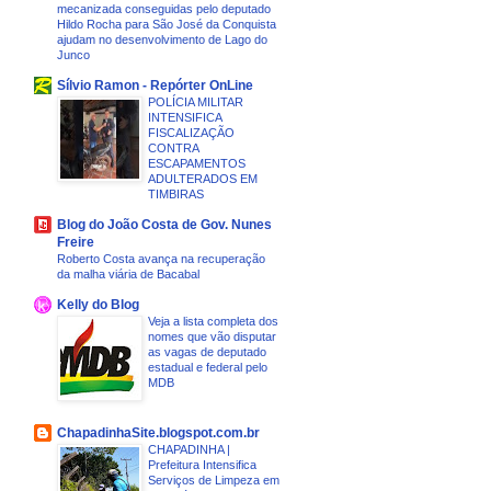
mecanizada conseguidas pelo deputado
Hildo Rocha para São José da Conquista
ajudam no desenvolvimento de Lago do
Junco
Sílvio Ramon - Repórter OnLine
POLÍCIA MILITAR
INTENSIFICA
FISCALIZAÇÃO
CONTRA
ESCAPAMENTOS
ADULTERADOS EM
TIMBIRAS
Blog do João Costa de Gov. Nunes
Freire
Roberto Costa avança na recuperação
da malha viária de Bacabal
Kelly do Blog
Veja a lista completa dos
nomes que vão disputar
as vagas de deputado
estadual e federal pelo
MDB
ChapadinhaSite.blogspot.com.br
CHAPADINHA |
Prefeitura Intensifica
Serviços de Limpeza em