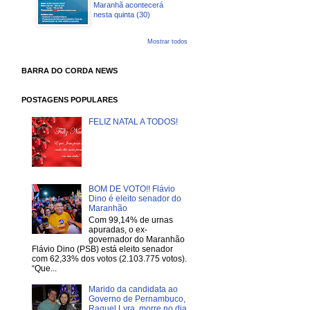
Maranhã acontecerá
nesta quinta (30)
Mostrar todos
BARRA DO CORDA NEWS
POSTAGENS POPULARES
FELIZ NATAL A TODOS!
BOM DE VOTO!! Flávio
Dino é eleito senador do
Maranhão
Com 99,14% de urnas
apuradas, o ex-
governador do Maranhão
Flávio Dino (PSB) está eleito senador
com 62,33% dos votos (2.103.775 votos).
“Que...
Marido da candidata ao
Governo de Pernambuco,
Raquel Lyra, morre no dia