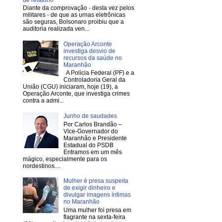
Diante da comprovação - desta vez pelos
militares - de que as urnas eletrônicas
são seguras, Bolsonaro proibiu que a
auditoria realizada ven...
Operação Arconte
investiga desvio de
recursos da saúde no
Maranhão
A Polícia Federal (PF) e a
Controladoria Geral da
União (CGU) iniciaram, hoje (19), a
Operação Arconte, que investiga crimes
contra a admi...
Junho de saudades
Por Carlos Brandão –
Vice-Governador do
Maranhão e Presidente
Estadual do PSDB
Entramos em um mês
mágico, especialmente para os
nordestinos....
Mulher é presa suspeita
de exigir dinheiro e
divulgar imagens íntimas
no Maranhão
Uma mulher foi presa em
flagrante na sexta-feira