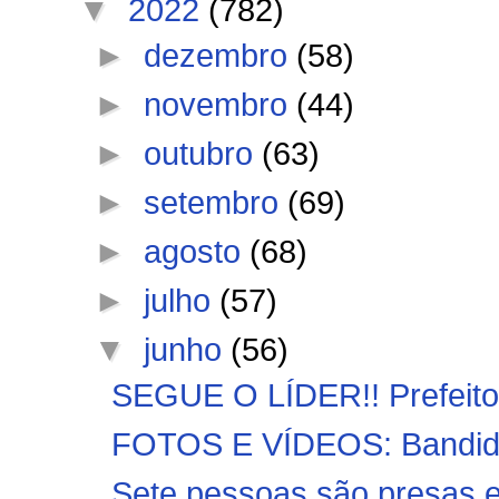
▼
2022
(782)
►
dezembro
(58)
►
novembro
(44)
►
outubro
(63)
►
setembro
(69)
►
agosto
(68)
►
julho
(57)
▼
junho
(56)
SEGUE O LÍDER!! Prefeito
FOTOS E VÍDEOS: Bandidos
Sete pessoas são presas e