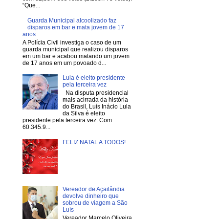
“Que...
Guarda Municipal alcoolizado faz
disparos em bar e mata jovem de 17
anos
A Polícia Civil investiga o caso de um
guarda municipal que realizou disparos
em um bar e acabou matando um jovem
de 17 anos em um povoado d...
Lula é eleito presidente
pela terceira vez
Na disputa presidencial
mais acirrada da história
do Brasil, Luís Inácio Lula
da Silva é eleito
presidente pela terceira vez. Com
60.345.9...
FELIZ NATAL A TODOS!
Vereador de Açailândia
devolve dinheiro que
sobrou de viagem a São
Luís
Vereador Marcelo Oliveira