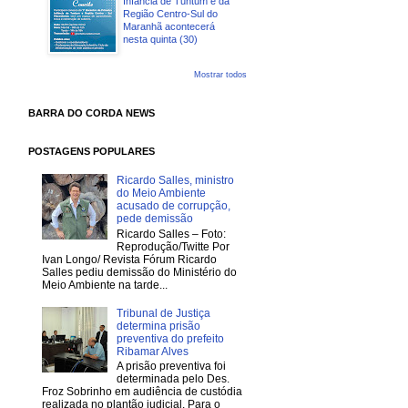
Infância de Tuntum e da
Região Centro-Sul do
Maranhã acontecerá
nesta quinta (30)
Mostrar todos
BARRA DO CORDA NEWS
POSTAGENS POPULARES
Ricardo Salles, ministro
do Meio Ambiente
acusado de corrupção,
pede demissão
Ricardo Salles – Foto:
Reprodução/Twitte Por
Ivan Longo/ Revista Fórum Ricardo
Salles pediu demissão do Ministério do
Meio Ambiente na tarde...
Tribunal de Justiça
determina prisão
preventiva do prefeito
Ribamar Alves
A prisão preventiva foi
determinada pelo Des.
Froz Sobrinho em audiência de custódia
realizada no plantão judicial. Para o