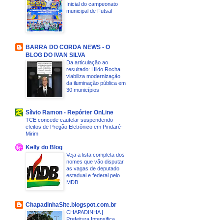
Inicial do campeonato
municipal de Futsal
BARRA DO CORDA NEWS - O
BLOG DO IVAN SILVA
Da articulação ao
resultado: Hildo Rocha
viabiliza modernização
da iluminação pública em
30 municípios
Sílvio Ramon - Repórter OnLine
TCE concede cautelar suspendendo
efeitos de Pregão Eletrônico em Pindaré-
Mirim
Kelly do Blog
Veja a lista completa dos
nomes que vão disputar
as vagas de deputado
estadual e federal pelo
MDB
ChapadinhaSite.blogspot.com.br
CHAPADINHA |
Prefeitura Intensifica