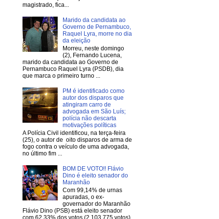
magistrado, fica...
Marido da candidata ao
Governo de Pernambuco,
Raquel Lyra, morre no dia
da eleição
Morreu, neste domingo
(2), Fernando Lucena,
marido da candidata ao Governo de
Pernambuco Raquel Lyra (PSDB), dia
que marca o primeiro turno ...
PM é identificado como
autor dos disparos que
atingiram carro de
advogada em São Luís;
polícia não descarta
motivações políticas
A Polícia Civil identificou, na terça-feira
(25), o autor de oito disparos de arma de
fogo contra o veículo de uma advogada,
no último fim ...
BOM DE VOTO!! Flávio
Dino é eleito senador do
Maranhão
Com 99,14% de urnas
apuradas, o ex-
governador do Maranhão
Flávio Dino (PSB) está eleito senador
com 62,33% dos votos (2.103.775 votos).