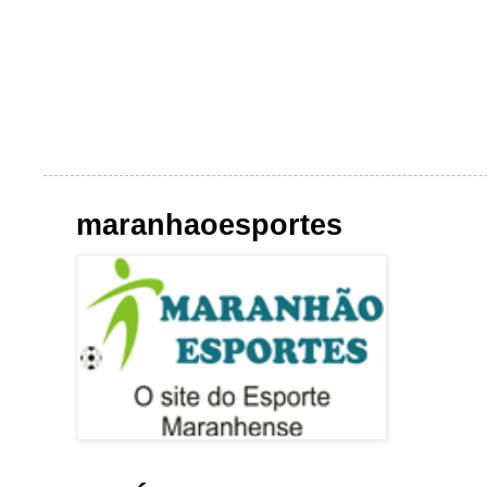
maranhaoesportes