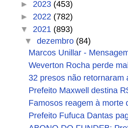
►
2023
(453)
►
2022
(782)
▼
2021
(893)
▼
dezembro
(84)
Marcos Unillar - Mensagem 
Weverton Rocha perde mai
32 presos não retornaram a
Prefeito Maxwell destina R$
Famosos reagem à morte do
Prefeito Fufuca Dantas pa
ABONO DO FUNDEB: Profess