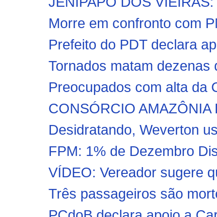
JENIPAPO DOS VIEIRAS: Ín
Morre em confronto com PM
Prefeito do PDT declara ap
Tornados matam dezenas d
Preocupados com alta da C
CONSÓRCIO AMAZÔNIA L
Desidratando, Weverton usa 
FPM: 1% de Dezembro Distri
VÍDEO: Vereador sugere que
Três passageiros são morto
PCdoB declara apoio a Ca