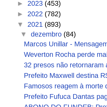
►
2023
(453)
►
2022
(782)
▼
2021
(893)
▼
dezembro
(84)
Marcos Unillar - Mensagem 
Weverton Rocha perde mai
32 presos não retornaram a
Prefeito Maxwell destina R$
Famosos reagem à morte do
Prefeito Fufuca Dantas pa
ABONO DO FUNDEB: Profess