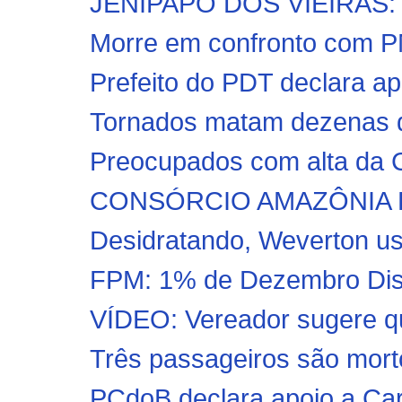
JENIPAPO DOS VIEIRAS: Ín
Morre em confronto com PM
Prefeito do PDT declara ap
Tornados matam dezenas d
Preocupados com alta da C
CONSÓRCIO AMAZÔNIA L
Desidratando, Weverton usa 
FPM: 1% de Dezembro Distri
VÍDEO: Vereador sugere que
Três passageiros são morto
PCdoB declara apoio a Ca