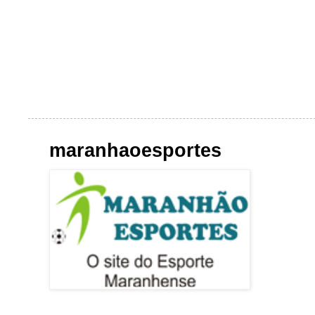
maranhaoesportes