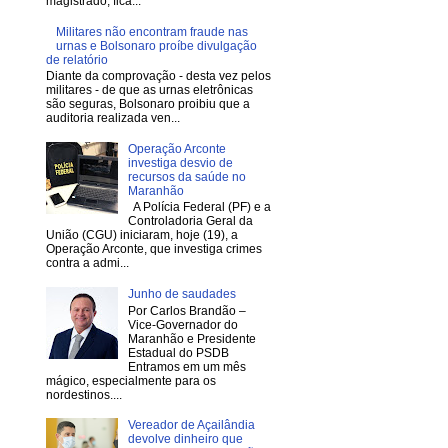
magistrado, fica...
Militares não encontram fraude nas
urnas e Bolsonaro proíbe divulgação
de relatório
Diante da comprovação - desta vez pelos
militares - de que as urnas eletrônicas
são seguras, Bolsonaro proibiu que a
auditoria realizada ven...
Operação Arconte
investiga desvio de
recursos da saúde no
Maranhão
A Polícia Federal (PF) e a
Controladoria Geral da
União (CGU) iniciaram, hoje (19), a
Operação Arconte, que investiga crimes
contra a admi...
Junho de saudades
Por Carlos Brandão –
Vice-Governador do
Maranhão e Presidente
Estadual do PSDB
Entramos em um mês
mágico, especialmente para os
nordestinos....
Vereador de Açailândia
devolve dinheiro que