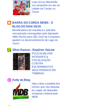
Lula virá ao Maranhão
na campanha em ato na
cidade de Caxias ou
Timon
BARRA DO CORDA NEWS - O
BLOG DO IVAN SILVA
Beneficiadora de mandioca e patrulha
mecanizada conseguidas pelo deputado
Hildo Rocha para São José da Conquista
ajudam no desenvolvimento de Lago do
Junco
Sílvio Ramon - Repórter OnLine
POLÍCIA MILITAR
INTENSIFICA
FISCALIZAÇÃO
CONTRA
ESCAPAMENTOS
ADULTERADOS EM
TIMBIRAS
Kelly do Blog
Veja a lista completa dos
nomes que vão disputar
as vagas de deputado
estadual e federal pelo
MDB