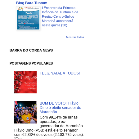
Blog Bate Tuntum
I Encontro da Primeira
Infância de Tuntum e da
Região Centro-Sul do
Maranhã acontecerá
nesta quinta (30)
Mostrar todos
BARRA DO CORDA NEWS
POSTAGENS POPULARES
FELIZ NATAL A TODOS!
BOM DE VOTO!! Flávio
Dino é eleito senador do
Maranhão
Com 99,14% de urnas
apuradas, o ex-
governador do Maranhão
Flávio Dino (PSB) está eleito senador
com 62,33% dos votos (2.103.775 votos).
“Que...