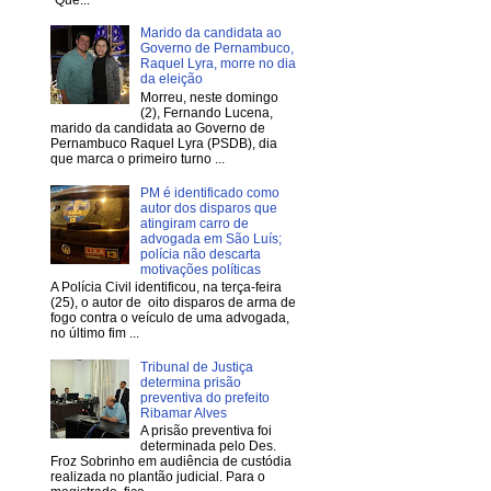
Marido da candidata ao
Governo de Pernambuco,
Raquel Lyra, morre no dia
da eleição
Morreu, neste domingo
(2), Fernando Lucena,
marido da candidata ao Governo de
Pernambuco Raquel Lyra (PSDB), dia
que marca o primeiro turno ...
PM é identificado como
autor dos disparos que
atingiram carro de
advogada em São Luís;
polícia não descarta
motivações políticas
A Polícia Civil identificou, na terça-feira
(25), o autor de oito disparos de arma de
fogo contra o veículo de uma advogada,
no último fim ...
Tribunal de Justiça
determina prisão
preventiva do prefeito
Ribamar Alves
A prisão preventiva foi
determinada pelo Des.
Froz Sobrinho em audiência de custódia
realizada no plantão judicial. Para o