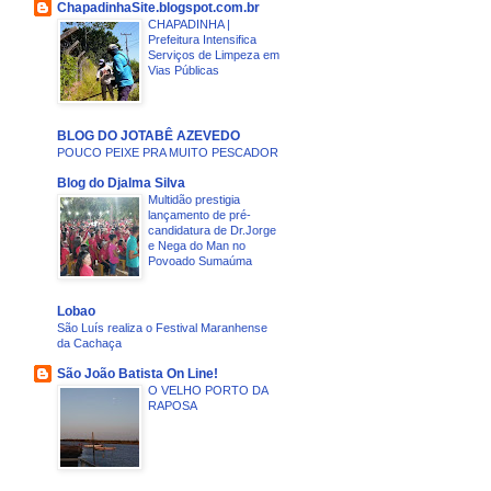
ChapadinhaSite.blogspot.com.br
CHAPADINHA |
Prefeitura Intensifica
Serviços de Limpeza em
Vias Públicas
BLOG DO JOTABÊ AZEVEDO
POUCO PEIXE PRA MUITO PESCADOR
Blog do Djalma Silva
Multidão prestigia
lançamento de pré-
candidatura de Dr.Jorge
e Nega do Man no
Povoado Sumaúma
Lobao
São Luís realiza o Festival Maranhense
da Cachaça
São João Batista On Line!
O VELHO PORTO DA
RAPOSA