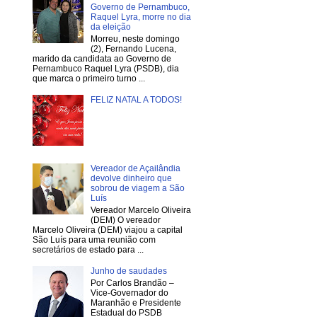
Governo de Pernambuco,
Raquel Lyra, morre no dia
da eleição
Morreu, neste domingo
(2), Fernando Lucena,
marido da candidata ao Governo de
Pernambuco Raquel Lyra (PSDB), dia
que marca o primeiro turno ...
FELIZ NATAL A TODOS!
Vereador de Açailândia
devolve dinheiro que
sobrou de viagem a São
Luís
Vereador Marcelo Oliveira
(DEM) O vereador
Marcelo Oliveira (DEM) viajou a capital
São Luís para uma reunião com
secretários de estado para ...
Junho de saudades
Por Carlos Brandão –
Vice-Governador do
Maranhão e Presidente
Estadual do PSDB