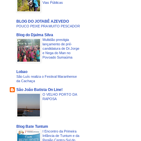
Vias Públicas
BLOG DO JOTABÊ AZEVEDO
POUCO PEIXE PRA MUITO PESCADOR
Blog do Djalma Silva
Multidão prestigia
lançamento de pré-
candidatura de Dr.Jorge
e Nega do Man no
Povoado Sumaúma
Lobao
São Luís realiza o Festival Maranhense
da Cachaça
São João Batista On Line!
O VELHO PORTO DA
RAPOSA
Blog Bate Tuntum
I Encontro da Primeira
Infância de Tuntum e da
Região Centro-Sul do