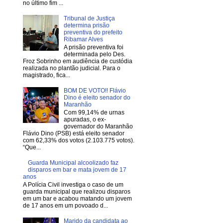
no último fim ...
Tribunal de Justiça
determina prisão
preventiva do prefeito
Ribamar Alves
A prisão preventiva foi
determinada pelo Des.
Froz Sobrinho em audiência de custódia
realizada no plantão judicial. Para o
magistrado, fica...
BOM DE VOTO!! Flávio
Dino é eleito senador do
Maranhão
Com 99,14% de urnas
apuradas, o ex-
governador do Maranhão
Flávio Dino (PSB) está eleito senador
com 62,33% dos votos (2.103.775 votos).
“Que...
Guarda Municipal alcoolizado faz
disparos em bar e mata jovem de 17
anos
A Polícia Civil investiga o caso de um
guarda municipal que realizou disparos
em um bar e acabou matando um jovem
de 17 anos em um povoado d...
Marido da candidata ao