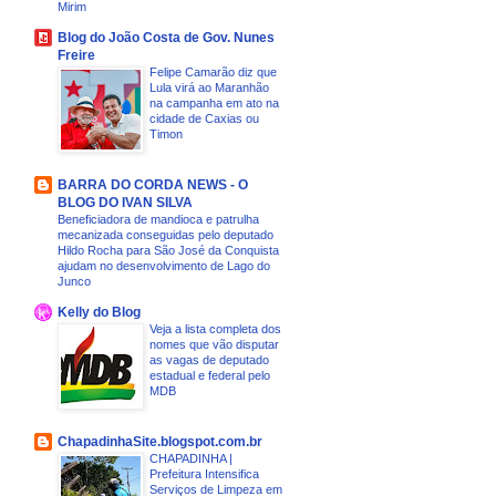
Mirim
Blog do João Costa de Gov. Nunes
Freire
Felipe Camarão diz que
Lula virá ao Maranhão
na campanha em ato na
cidade de Caxias ou
Timon
BARRA DO CORDA NEWS - O
BLOG DO IVAN SILVA
Beneficiadora de mandioca e patrulha
mecanizada conseguidas pelo deputado
Hildo Rocha para São José da Conquista
ajudam no desenvolvimento de Lago do
Junco
Kelly do Blog
Veja a lista completa dos
nomes que vão disputar
as vagas de deputado
estadual e federal pelo
MDB
ChapadinhaSite.blogspot.com.br
CHAPADINHA |
Prefeitura Intensifica
Serviços de Limpeza em