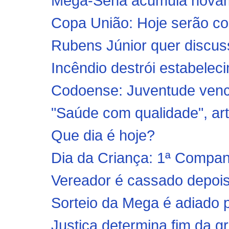
Mega-Sena acumula novame
Copa União: Hoje serão con
Rubens Júnior quer discuss
Incêndio destrói estabeleci
Codoense: Juventude vence
"Saúde com qualidade", arti
Que dia é hoje?
Dia da Criança: 1ª Companh
Vereador é cassado depois 
Sorteio da Mega é adiado pa
Justiça determina fim da g