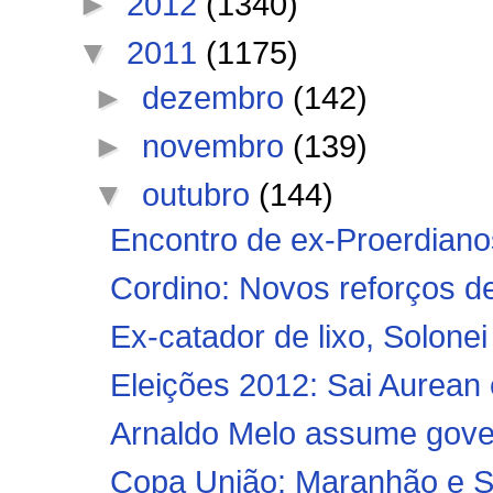
►
2012
(1340)
▼
2011
(1175)
►
dezembro
(142)
►
novembro
(139)
▼
outubro
(144)
Encontro de ex-Proerdiano
Cordino: Novos reforços d
Ex-catador de lixo, Solone
Eleições 2012: Sai Aurean 
Arnaldo Melo assume gove
Copa União: Maranhão e Sa