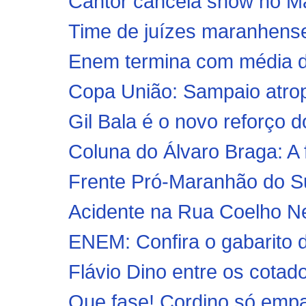
Cantor cancela show no M
Time de juízes maranhense
Enem termina com média 
Copa União: Sampaio atrope
Gil Bala é o novo reforço 
Coluna do Álvaro Braga: A
Frente Pró-Maranhão do Su
Acidente na Rua Coelho Neto
ENEM: Confira o gabarito d
Flávio Dino entre os cotad
Que fase! Cordino só emp