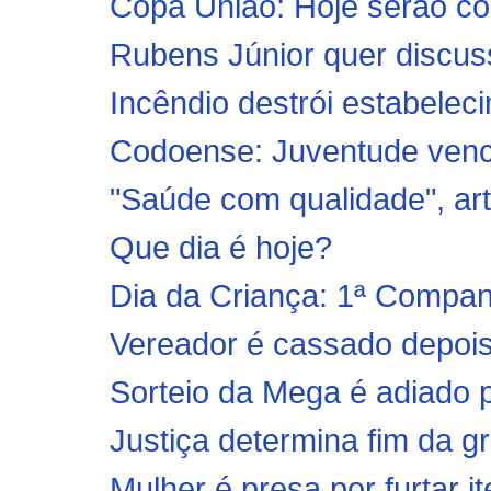
Copa União: Hoje serão con
Rubens Júnior quer discuss
Incêndio destrói estabeleci
Codoense: Juventude vence
"Saúde com qualidade", arti
Que dia é hoje?
Dia da Criança: 1ª Companh
Vereador é cassado depois 
Sorteio da Mega é adiado pa
Justiça determina fim da g
Mulher é presa por furtar i