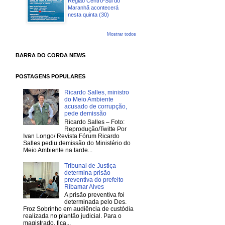
Região Centro-Sul do
Maranhã acontecerá
nesta quinta (30)
Mostrar todos
BARRA DO CORDA NEWS
POSTAGENS POPULARES
Ricardo Salles, ministro
do Meio Ambiente
acusado de corrupção,
pede demissão
Ricardo Salles – Foto:
Reprodução/Twitte Por
Ivan Longo/ Revista Fórum Ricardo
Salles pediu demissão do Ministério do
Meio Ambiente na tarde...
Tribunal de Justiça
determina prisão
preventiva do prefeito
Ribamar Alves
A prisão preventiva foi
determinada pelo Des.
Froz Sobrinho em audiência de custódia
realizada no plantão judicial. Para o
magistrado, fica...