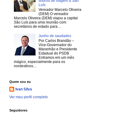
sobrou de viagem a São
Luís
Vereador Marcelo Oliveira
(DEM) O vereador
Marcelo Oliveira (DEM) viajou a capital
São Luís para uma reunião com
secretários de estado para ...
Junho de saudades
Por Carlos Brandão –
Vice-Governador do
Maranhão e Presidente
Estadual do PSDB
Entramos em um mês
mágico, especialmente para os
nordestinos....
Quem sou eu
Ivan Silva
Ver meu perfil completo
Seguidores