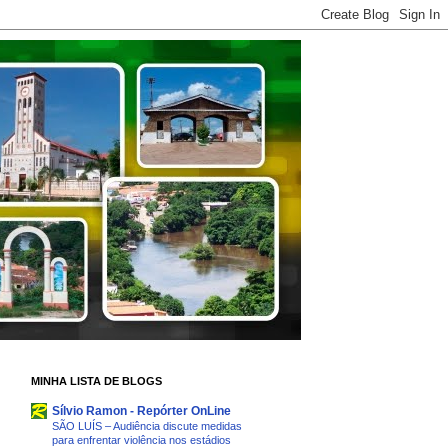
MINHA LISTA DE BLOGS
Sílvio Ramon - Repórter OnLine
SÃO LUÍS – Audiência discute medidas
para enfrentar violência nos estádios