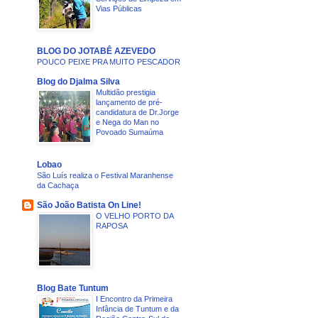
Vias Públicas
BLOG DO JOTABÊ AZEVEDO
POUCO PEIXE PRA MUITO PESCADOR
Blog do Djalma Silva
Multidão prestigia
lançamento de pré-
candidatura de Dr.Jorge
e Nega do Man no
Povoado Sumaúma
Lobao
São Luís realiza o Festival Maranhense
da Cachaça
São João Batista On Line!
O VELHO PORTO DA
RAPOSA
Blog Bate Tuntum
I Encontro da Primeira
Infância de Tuntum e da