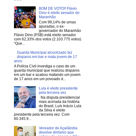
BOM DE VOTO!! Flávio
Dino é eleito senador do
Maranhão
Com 99,14% de urnas
apuradas, o ex-
governador do Maranhão
Flávio Dino (PSB) está eleito senador
com 62,33% dos votos (2.103.775 votos).
“Que...
Guarda Municipal alcoolizado faz
disparos em bar e mata jovem de 17
anos
A Polícia Civil investiga o caso de um
guarda municipal que realizou disparos
em um bar e acabou matando um jovem
de 17 anos em um povoado d...
Lula é eleito presidente
pela terceira vez
Na disputa presidencial
mais acirrada da história
do Brasil, Luís Inácio Lula
da Silva é eleito
presidente pela terceira vez. Com
60.345.9...
Vereador de Açailândia
devolve dinheiro que