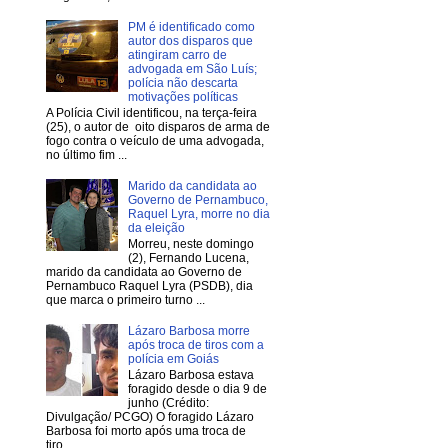
PM é identificado como
autor dos disparos que
atingiram carro de
advogada em São Luís;
polícia não descarta
motivações políticas
A Polícia Civil identificou, na terça-feira
(25), o autor de oito disparos de arma de
fogo contra o veículo de uma advogada,
no último fim ...
Marido da candidata ao
Governo de Pernambuco,
Raquel Lyra, morre no dia
da eleição
Morreu, neste domingo
(2), Fernando Lucena,
marido da candidata ao Governo de
Pernambuco Raquel Lyra (PSDB), dia
que marca o primeiro turno ...
Lázaro Barbosa morre
após troca de tiros com a
polícia em Goiás
Lázaro Barbosa estava
foragido desde o dia 9 de
junho (Crédito:
Divulgação/ PCGO) O foragido Lázaro
Barbosa foi morto após uma troca de
tiro...