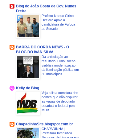
Blog do João Costa de Gov. Nunes
Freire
Prefeito Izaque Cirino
Declara Apoio a
candidatura de Fufuca
ao Senado
BARRA DO CORDA NEWS - O
BLOG DO IVAN SILVA
Da articulação ao
resultado: Hildo Rocha
viabiliza modernização
da iluminação pública em
30 municípios
Kelly do Blog
Veja a lista completa dos
nomes que vão disputar
as vagas de deputado
estadual e federal pelo
MDB
ChapadinhaSite.blogspot.com.br
CHAPADINHA |
Prefeitura Intensifica
Serviços de Limpeza em